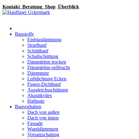
Kontakt
Beratung
Shop
Überblick
Baustoffe
Einblasdämmung
Stopfhanf
Schütthanf
Schallschüttung
Dämmlehm trocken
Dämmlehm erdfeucht
Dämmputz
Luftdichtung Ecken
Fugen-Dichthanf
Ausgleichsschüttung
Akustikvlies
Haftputz
Bauvorhaben
Dach von außen
Dach von innen
Fassade
Wanddämmung
Vorsatzschalung