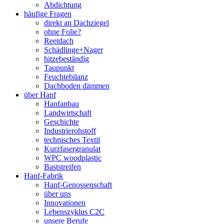
Abdichtung
häufige Fragen
direkt an Dachziegel
ohne Folie?
Reetdach
Schädlinge+Nager
hitzebeständig
Taupunkt
Feuchtebilanz
Dachboden dämmen
über Hanf
Hanfanbau
Landwirtschaft
Geschichte
Industrierohstoff
technisches Textil
Kurzfasergranulat
WPC woodplastic
Baststreifen
Hanf-Fabrik
Hanf-Genossenschaft
über uns
Innovationen
Lebenszyklus C2C
unsere Berufe