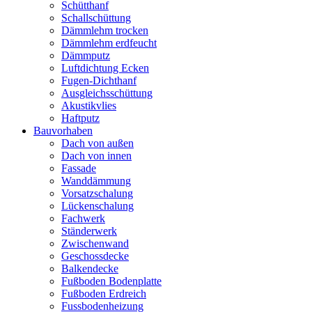
Schütthanf
Schallschüttung
Dämmlehm trocken
Dämmlehm erdfeucht
Dämmputz
Luftdichtung Ecken
Fugen-Dichthanf
Ausgleichsschüttung
Akustikvlies
Haftputz
Bauvorhaben
Dach von außen
Dach von innen
Fassade
Wanddämmung
Vorsatzschalung
Lückenschalung
Fachwerk
Ständerwerk
Zwischenwand
Geschossdecke
Balkendecke
Fußboden Bodenplatte
Fußboden Erdreich
Fussbodenheizung