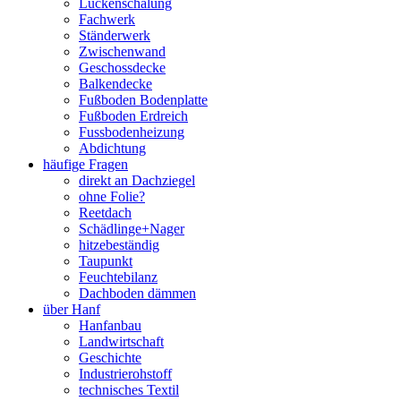
Lückenschalung
Fachwerk
Ständerwerk
Zwischenwand
Geschossdecke
Balkendecke
Fußboden Bodenplatte
Fußboden Erdreich
Fussbodenheizung
Abdichtung
häufige Fragen
direkt an Dachziegel
ohne Folie?
Reetdach
Schädlinge+Nager
hitzebeständig
Taupunkt
Feuchtebilanz
Dachboden dämmen
über Hanf
Hanfanbau
Landwirtschaft
Geschichte
Industrierohstoff
technisches Textil