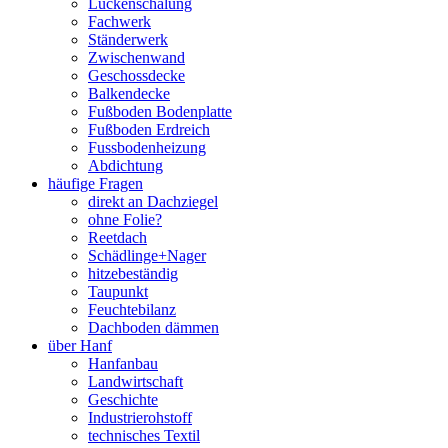
Lückenschalung
Fachwerk
Ständerwerk
Zwischenwand
Geschossdecke
Balkendecke
Fußboden Bodenplatte
Fußboden Erdreich
Fussbodenheizung
Abdichtung
häufige Fragen
direkt an Dachziegel
ohne Folie?
Reetdach
Schädlinge+Nager
hitzebeständig
Taupunkt
Feuchtebilanz
Dachboden dämmen
über Hanf
Hanfanbau
Landwirtschaft
Geschichte
Industrierohstoff
technisches Textil