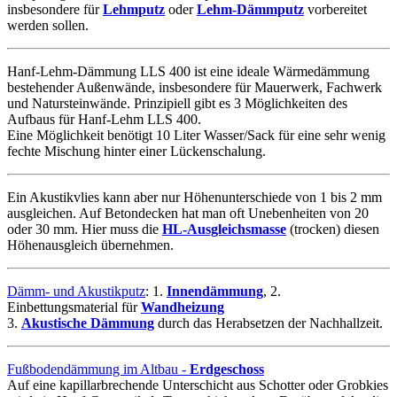
insbesondere für
Lehmputz
oder
Lehm-Dämmputz
vorbereitet
werden sollen.
Hanf-Lehm-Dämmung LLS 400 ist eine ideale Wärmedämmung
bestehender Außenwände, insbesondere für Mauerwerk, Fachwerk
und Natursteinwände. Prinzipiell gibt es 3 Möglichkeiten des
Aufbaus für Hanf-Lehm LLS 400.
Eine Möglichkeit benötigt 10 Liter Wasser/Sack für eine sehr wenig
fechte Mischung hinter einer Lückenschalung.
Ein Akustikvlies kann aber nur Höhenunterschiede von 1 bis 2 mm
ausgleichen. Auf Betondecken hat man oft Unebenheiten von 20
oder 30 mm. Hier muss die
HL-Ausgleichsmasse
(trocken) diesen
Höhenausgleich übernehmen.
Dämm- und Akustikputz
: 1.
Innendämmung
, 2.
Einbettungsmaterial für
Wandheizung
3.
Akustische Dämmung
durch das Herabsetzen der Nachhallzeit.
Fußbodendämmung im Altbau -
Erdgeschoss
Auf eine kapillarbrechende Unterschicht aus Schotter oder Grobkies