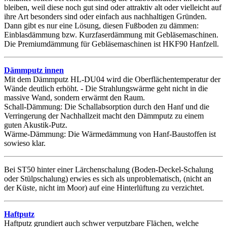
bleiben, weil diese noch gut sind oder attraktiv alt oder vielleicht auf
ihre Art besonders sind oder einfach aus nachhaltigen Gründen.
Dann gibt es nur eine Lösung, diesen Fußboden zu dämmen:
Einblasdämmung bzw. Kurzfaserdämmung mit Gebläsemaschinen.
Die Premiumdämmung für Gebläsemaschinen ist HKF90 Hanfzell.
Dämmputz innen
Mit dem Dämmputz HL-DU04 wird die Oberflächentemperatur der
Wände deutlich erhöht. - Die Strahlungswärme geht nicht in die
massive Wand, sondern erwärmt den Raum.
Schall-Dämmung: Die Schallabsorption durch den Hanf und die
Verringerung der Nachhallzeit macht den Dämmputz zu einem
guten Akustik-Putz.
Wärme-Dämmung: Die Wärmedämmung von Hanf-Baustoffen ist
sowieso klar.
Bei ST50 hinter einer Lärchenschalung (Boden-Deckel-Schalung
oder Stülpschalung) erwies es sich als unproblematisch, (nicht an
der Küste, nicht im Moor) auf eine Hinterlüftung zu verzichtet.
Haftputz
Haftputz grundiert auch schwer verputzbare Flächen, welche