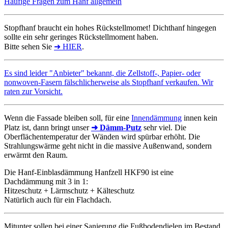
Häufige Fragen zum Hanf allgemein
Stopfhanf braucht ein hohes Rückstellmomet! Dichthanf hingegen
sollte ein sehr geringes Rückstellmoment haben.
Bitte sehen Sie
➜ HIER
.
Es sind leider "Anbieter" bekannt, die Zellstoff-, Papier- oder
nonwoven-Fasern fälschlicherweise als Stopfhanf verkaufen. Wir
raten zur Vorsicht.
Wenn die Fassade bleiben soll, für eine
Innendämmung
innen kein
Platz ist, dann bringt unser
➜ Dämm-Putz
sehr viel. Die
Oberflächentemperatur der Wänden wird spürbar erhöht. Die
Strahlungswärme geht nicht in die massive Außenwand, sondern
erwärmt den Raum.
Die Hanf-Einblasdämmung Hanfzell HKF90 ist eine
Dachdämmung mit 3 in 1:
Hitzeschutz + Lärmschutz + Kälteschutz
Natürlich auch für ein Flachdach.
Mitunter sollen bei einer Sanierung die Fußbodendielen im Bestand