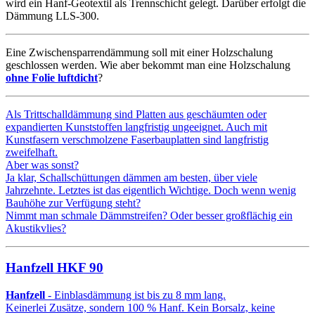
wird ein Hanf-Geotextil als Trennschicht gelegt. Darüber erfolgt die
Dämmung LLS-300.
Eine Zwischensparrendämmung soll mit einer Holzschalung
geschlossen werden. Wie aber bekommt man eine Holzschalung
ohne Folie luftdicht
?
Als Trittschalldämmung sind Platten aus geschäumten oder
expandierten Kunststoffen langfristig ungeeignet. Auch mit
Kunstfasern verschmolzene Faserbauplatten sind langfristig
zweifelhaft.
Aber was sonst?
Ja klar, Schallschüttungen dämmen am besten, über viele
Jahrzehnte. Letztes ist das eigentlich Wichtige. Doch wenn wenig
Bauhöhe zur Verfügung steht?
Nimmt man schmale Dämmstreifen? Oder besser großflächig ein
Akustikvlies?
Hanfzell HKF 90
Hanfzell
- Einblasdämmung ist bis zu 8 mm lang.
Keinerlei Zusätze, sondern 100 % Hanf. Kein Borsalz, keine