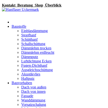
Kontakt
Beratung
Shop
Überblick
Baustoffe
Einblasdämmung
Stopfhanf
Schütthanf
Schallschüttung
Dämmlehm trocken
Dämmlehm erdfeucht
Dämmputz
Luftdichtung Ecken
Fugen-Dichthanf
Ausgleichsschüttung
Akustikvlies
Haftputz
Bauvorhaben
Dach von außen
Dach von innen
Fassade
Wanddämmung
Vorsatzschalung