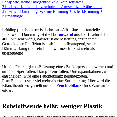
Phosphate, keine Halogenradikale, kein sonstwas.
3 in eins - Hanfzell: Hitzeschutz + Lärmschutz + Kälteschutz
3 in eins – Dämmung: Wärmedämmung + Schalldämmung +
Klimaanlage
Frühling plus Sommer ist Lehmbau-Zeit. Eine substanzielle
Innenwand-Dämmung ist die
Dämmwand
aus Hanf-Lehm LLS-
400! Mit sehr wenig Wasser ist die Mischung anzurichten.
Getrockneter Hanflehm ist stabil und selbsttragend, seine
Dämmwirkung und sein Latentwärmeschutz ist mehr als
überzeugend.
Um die Feuchtigkeits-Belastung eines Baukörpers zu bewerten und
um über Sperrfolien, Dampfbremsfolien, Unterspannbahnen zu
entscheiden, wird eine Feuchtebilanz herangezogen.
Eine Bilanz ist sehr viel mehr als eine Summierung. Hier wird die
Bilanztheorie vorgestellt und die
Feuchtebilanz
eines Wandaufbaus
erklärt.
Rohstoffwende heißt: weniger Plastik