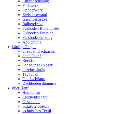
Lückenschalung
Fachwerk
Ständerwerk
Zwischenwand
Geschossdecke
Balkendecke
Fußboden Bodenplatte
Fußboden Erdreich
Fussbodenheizung
Abdichtung
häufige Fragen
direkt an Dachziegel
ohne Folie?
Reetdach
Schädlinge+Nager
hitzebeständig
Taupunkt
Feuchtebilanz
Dachboden dämmen
über Hanf
Hanfanbau
Landwirtschaft
Geschichte
Industrierohstoff
technisches Textil