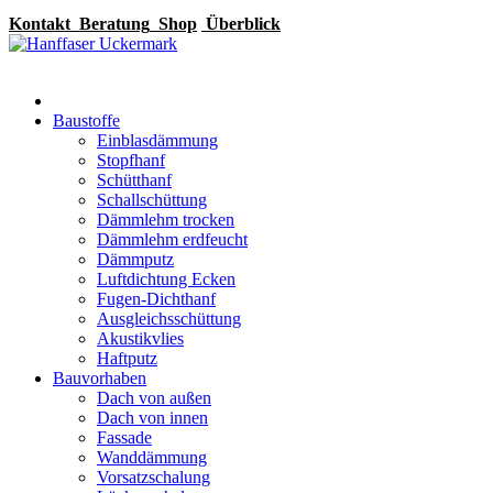
Kontakt
Beratung
Shop
Überblick
Baustoffe
Einblasdämmung
Stopfhanf
Schütthanf
Schallschüttung
Dämmlehm trocken
Dämmlehm erdfeucht
Dämmputz
Luftdichtung Ecken
Fugen-Dichthanf
Ausgleichsschüttung
Akustikvlies
Haftputz
Bauvorhaben
Dach von außen
Dach von innen
Fassade
Wanddämmung
Vorsatzschalung