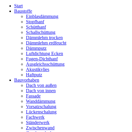
Start
Baustoffe
Einblasdämmung
Stopfhanf
Schütthanf
Schallschüttung
Dämmlehm trocken
Dämmlehm erdfeucht
Dämmputz
Luftdichtung Ecken
Fugen-Dichthanf
Ausgleichsschüttung
Akustikvlies
Haftputz
Bauvorhaben
Dach von außen
Dach von innen
Fassade
Wanddämmung
Vorsatzschalung
Lückenschalung
Fachwerk
Ständerwerk
Zwischenwand