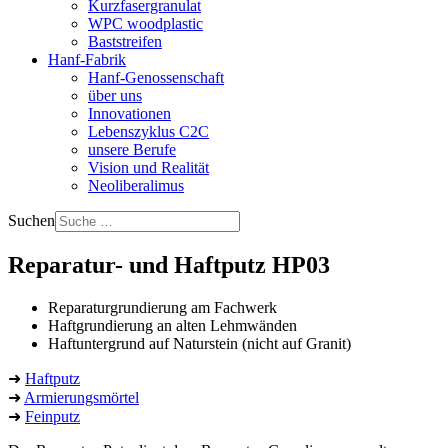
Kurzfasergranulat
WPC woodplastic
Baststreifen
Hanf-Fabrik
Hanf-Genossenschaft
über uns
Innovationen
Lebenszyklus C2C
unsere Berufe
Vision und Realität
Neoliberalimus
Suchen
Reparatur- und Haftputz HP03
Reparaturgrundierung am Fachwerk
Haftgrundierung an alten Lehmwänden
Haftuntergrund auf Naturstein (nicht auf Granit)
➜
Haftputz
➜
Armierungsmörtel
➜
Feinputz