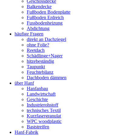
Geschossdecke
Balkendecke
Fußboden Bodenplatte
Fußboden Erdreich
Fussbodenheizung
Abdichtung
häufige Fragen
direkt an Dachziegel
ohne Folie?
Reetdach
Schädlinge+Nager
hitzebeständig
Taupunkt
Feuchtebilanz
Dachboden dämmen
über Hanf
Hanfanbau
Landwirtschaft
Geschichte
Industrierohstoff
technisches Textil
Kurzfasergranulat
WPC woodplastic
Baststreifen
Hanf-Fabrik