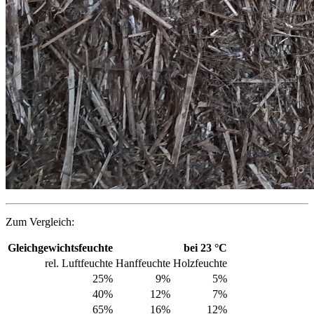
Zum Vergleich:
Gleichgewichtsfeuchte
bei 23 °C
rel. Luftfeuchte
Hanffeuchte
Holzfeuchte
25%
9%
5%
40%
12%
7%
65%
16%
12%