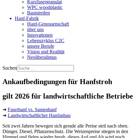
Kurzfasergranulat
WPC woodplastic
Baststreifen
Hanf-Fabrik
Hanf-Genossenschaft
über uns
Innovationen
Lebenszyklus C2C
unsere Berufe
Vision und Realität
Neoliberalimus
Suchen
Ankaufbedingungen für Hanfstroh
gilt 2026 für landwirtschaftliche Betriebe
➜
Faserhanf vs. Samenhanf
➜
Landwirtschaftlicher Hanfanbau
Seit zwei Jahren bewegen sich gerade alle Preise steil nach oben.
Dünger, Diesel, Pflanzenschutz. Die Weizenpreise stiegen in den
Himmel und fielen wieder herab, dieses Auf und Ab wird noch