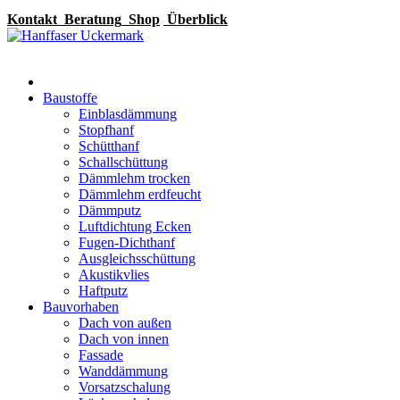
Kontakt
Beratung
Shop
Überblick
Baustoffe
Einblasdämmung
Stopfhanf
Schütthanf
Schallschüttung
Dämmlehm trocken
Dämmlehm erdfeucht
Dämmputz
Luftdichtung Ecken
Fugen-Dichthanf
Ausgleichsschüttung
Akustikvlies
Haftputz
Bauvorhaben
Dach von außen
Dach von innen
Fassade
Wanddämmung
Vorsatzschalung