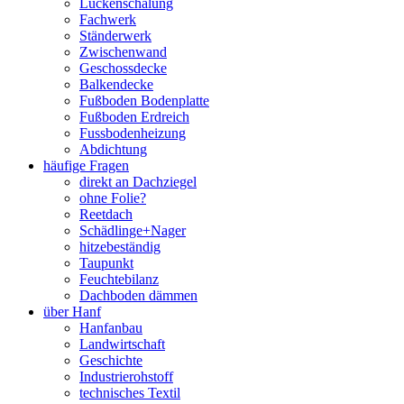
Lückenschalung
Fachwerk
Ständerwerk
Zwischenwand
Geschossdecke
Balkendecke
Fußboden Bodenplatte
Fußboden Erdreich
Fussbodenheizung
Abdichtung
häufige Fragen
direkt an Dachziegel
ohne Folie?
Reetdach
Schädlinge+Nager
hitzebeständig
Taupunkt
Feuchtebilanz
Dachboden dämmen
über Hanf
Hanfanbau
Landwirtschaft
Geschichte
Industrierohstoff
technisches Textil