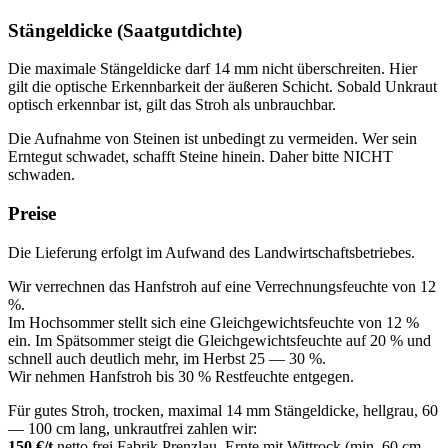
Stängeldicke (Saatgutdichte)
Die maximale Stängeldicke darf 14 mm nicht überschreiten. Hier
gilt die optische Erkennbarkeit der äußeren Schicht. Sobald Unkraut
optisch erkennbar ist, gilt das Stroh als unbrauchbar.
Die Aufnahme von Steinen ist unbedingt zu vermeiden. Wer sein
Erntegut schwadet, schafft Steine hinein. Daher bitte NICHT
schwaden.
Preise
Die Lieferung erfolgt im Aufwand des Landwirtschaftsbetriebes.
Wir verrechnen das Hanfstroh auf eine Verrechnungsfeuchte von 12
%.
Im Hochsommer stellt sich eine Gleichgewichtsfeuchte von 12 %
ein. Im Spätsommer steigt die Gleichgewichtsfeuchte auf 20 % und
schnell auch deutlich mehr, im Herbst 25 — 30 %.
Wir nehmen Hanfstroh bis 30 % Restfeuchte entgegen.
Für gutes Stroh, trocken, maximal 14 mm Stängeldicke, hellgrau, 60
— 100 cm lang, unkrautfrei zahlen wir:
150 €/t
netto frei Fabrik Prenzlau, Ernte mit Wittrock (min. 60 cm