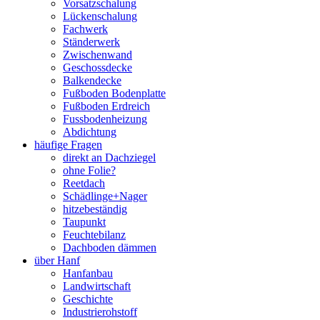
Vorsatzschalung
Lückenschalung
Fachwerk
Ständerwerk
Zwischenwand
Geschossdecke
Balkendecke
Fußboden Bodenplatte
Fußboden Erdreich
Fussbodenheizung
Abdichtung
häufige Fragen
direkt an Dachziegel
ohne Folie?
Reetdach
Schädlinge+Nager
hitzebeständig
Taupunkt
Feuchtebilanz
Dachboden dämmen
über Hanf
Hanfanbau
Landwirtschaft
Geschichte
Industrierohstoff