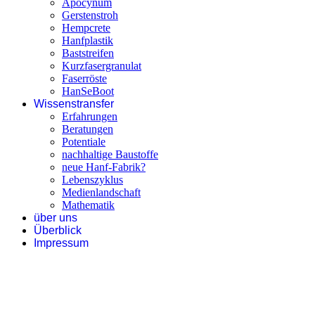
Apocynum
Gerstenstroh
Hempcrete
Hanfplastik
Baststreifen
Kurzfasergranulat
Faserröste
HanSeBoot
Wissenstransfer
Erfahrungen
Beratungen
Potentiale
nachhaltige Baustoffe
neue Hanf-Fabrik?
Lebenszyklus
Medienlandschaft
Mathematik
über uns
Überblick
Impressum