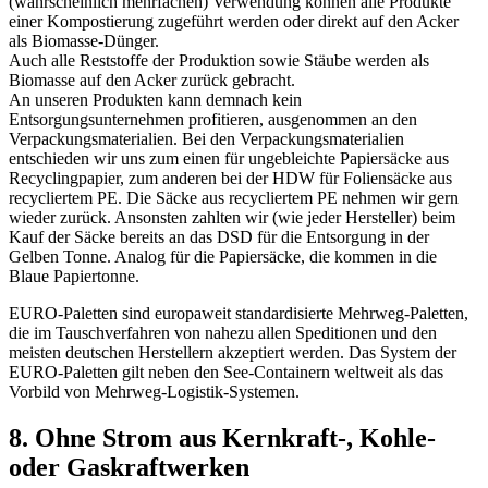
(wahrscheinlich mehrfachen) Verwendung können alle Produkte
einer Kompostierung zugeführt werden oder direkt auf den Acker
als Biomasse-Dünger.
Auch alle Reststoffe der Produktion sowie Stäube werden als
Biomasse auf den Acker zurück gebracht.
An unseren Produkten kann demnach kein
Entsorgungsunternehmen profitieren, ausgenommen an den
Verpackungsmaterialien. Bei den Verpackungsmaterialien
entschieden wir uns zum einen für ungebleichte Papiersäcke aus
Recyclingpapier, zum anderen bei der HDW für Foliensäcke aus
recycliertem PE. Die Säcke aus recycliertem PE nehmen wir gern
wieder zurück. Ansonsten zahlten wir (wie jeder Hersteller) beim
Kauf der Säcke bereits an das DSD für die Entsorgung in der
Gelben Tonne. Analog für die Papiersäcke, die kommen in die
Blaue Papiertonne.
EURO-Paletten sind europaweit standardisierte Mehrweg-Paletten,
die im Tauschverfahren von nahezu allen Speditionen und den
meisten deutschen Herstellern akzeptiert werden. Das System der
EURO-Paletten gilt neben den See-Containern weltweit als das
Vorbild von Mehrweg-Logistik-Systemen.
8. Ohne Strom aus Kernkraft-, Kohle-
oder Gaskraftwerken