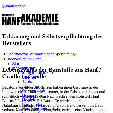
Erklärung und Selbstverpflichtung des
Herstellers
➜
Kohlendioxid Verbrauch oder Speicherung?
➜
Biodiversität im Hanf
Start
Innovationen
Lebenszyklus der Baustoffe aus Hanf /
Industriepflanzen
Cradle to Cradle
Ölleinen
Typha
Apocynum
Baustoffe aus Industriepflanzen haben ihren Ursprung in der
Gerstenstroh
Landwirtschaft. Hanf wird geerntet, in der Fabrik verarbeitet und
Hempcrete
schließlich werden aus dem Nachwachsenden Rohstoff Hanf
Hanfplastik
Baustoffe hergestellt. Die Baustoffe werden über den
Baststreifen
Naturbaustoffhandel vertrieben und von Handwerkern im Haus
Kurzfasergranulat
verbaut. Man lebt darin, wohnt, liebt, erzieht seine Kinder, kommt