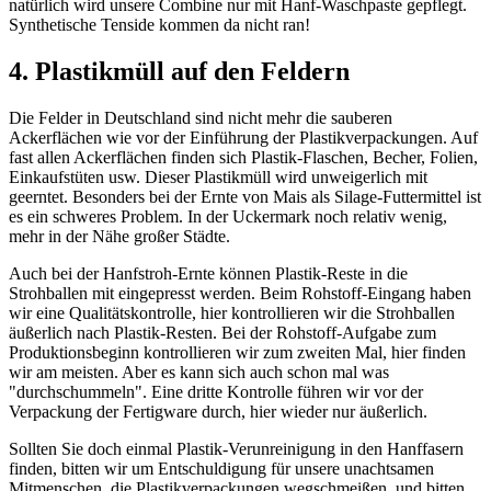
natürlich wird unsere Combine nur mit Hanf-Waschpaste gepflegt.
Synthetische Tenside kommen da nicht ran!
4. Plastikmüll auf den Feldern
Die Felder in Deutschland sind nicht mehr die sauberen
Ackerflächen wie vor der Einführung der Plastikverpackungen. Auf
fast allen Ackerflächen finden sich Plastik-Flaschen, Becher, Folien,
Einkaufstüten usw. Dieser Plastikmüll wird unweigerlich mit
geerntet. Besonders bei der Ernte von Mais als Silage-Futtermittel ist
es ein schweres Problem. In der Uckermark noch relativ wenig,
mehr in der Nähe großer Städte.
Auch bei der Hanfstroh-Ernte können Plastik-Reste in die
Strohballen mit eingepresst werden. Beim Rohstoff-Eingang haben
wir eine Qualitätskontrolle, hier kontrollieren wir die Strohballen
äußerlich nach Plastik-Resten. Bei der Rohstoff-Aufgabe zum
Produktionsbeginn kontrollieren wir zum zweiten Mal, hier finden
wir am meisten. Aber es kann sich auch schon mal was
"durchschummeln". Eine dritte Kontrolle führen wir vor der
Verpackung der Fertigware durch, hier wieder nur äußerlich.
Sollten Sie doch einmal Plastik-Verunreinigung in den Hanffasern
finden, bitten wir um Entschuldigung für unsere unachtsamen
Mitmenschen, die Plastikverpackungen wegschmeißen, und bitten