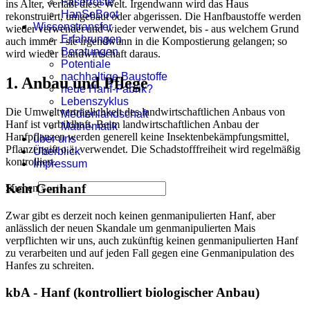
Faserröste
ins Alter, verläßt diese Welt. Irgendwann wird das Haus
HanSeBoot
rekonstruiert, umgebaut oder abgerissen. Die Hanfbaustoffe werden
Wissenstransfer
wieder verwendet und wieder verwendet, bis - aus welchem Grund
Erfahrungen
auch immer - sie irgendwann in die Kompostierung gelangen; so
Beratungen
wird wieder Landwirtschaft daraus.
Potentiale
nachhaltige Baustoffe
1. Anbau und Pflege
neue Hanf-Fabrik?
Lebenszyklus
Die Umweltverträglichkeit des landwirtschaftlichen Anbaus von
Medienlandschaft
Hanf ist vorbildhaft. Beim landwirtschaftlichen Anbau der
Mathematik
Hanfpflanzen werden generell keine Insektenbekämpfungsmittel,
über uns
Pflanzengift o.ä. verwendet. Die Schadstofffreiheit wird regelmäßig
Überblick
kontrolliert.
Impressum
Kein Genhanf
Suchen
Zwar gibt es derzeit noch keinen genmanipulierten Hanf, aber
anlässlich der neuen Skandale um genmanipulierten Mais
verpflichten wir uns, auch zukünftig keinen genmanipulierten Hanf
zu verarbeiten und auf jeden Fall gegen eine Genmanipulation des
Hanfes zu schreiten.
kbA - Hanf (kontrolliert biologischer Anbau)