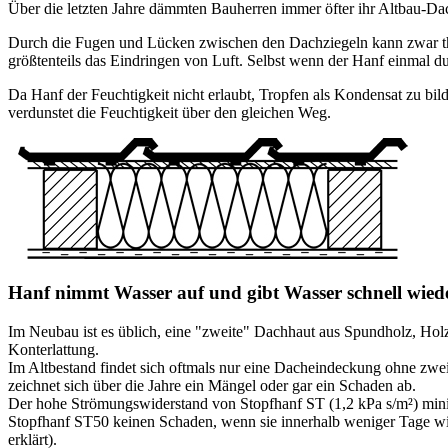
Über die letzten Jahre dämmten Bauherren immer öfter ihr Altbau-Da
Durch die Fugen und Lücken zwischen den Dachziegeln kann zwar the
größtenteils das Eindringen von Luft. Selbst wenn der Hanf einmal d
Da Hanf der Feuchtigkeit nicht erlaubt, Tropfen als Kondensat zu bil
verdunstet die Feuchtigkeit über den gleichen Weg.
Hanf nimmt Wasser auf und gibt Wasser schnell wied
Im Neubau ist es üblich, eine "zweite" Dachhaut aus Spundholz, Holz
Konterlattung.
Im Altbestand findet sich oftmals nur eine Dacheindeckung ohne zw
zeichnet sich über die Jahre ein Mängel oder gar ein Schaden ab.
Der hohe Strömungswiderstand von Stopfhanf ST (1,2 kPa s/m²) minim
Stopfhanf ST50 keinen Schaden, wenn sie innerhalb weniger Tage wi
erklärt).