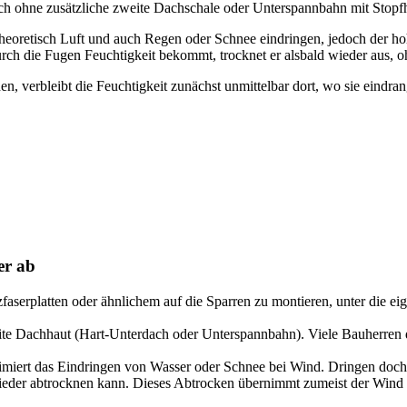
ch ohne zusätzliche zweite Dachschale oder Unterspannbahn mit Stopfh
oretisch Luft und auch Regen oder Schnee eindringen, jedoch der hoh
urch die Fugen Feuchtigkeit bekommt, trocknet er alsbald wieder aus,
den, verbleibt die Feuchtigkeit zunächst unmittelbar dort, wo sie eind
er ab
faserplatten oder ähnlichem auf die Sparren zu montieren, unter die e
eite Dachhaut (Hart-Unterdach oder Unterspannbahn). Viele Bauherren
iert das Eindringen von Wasser oder Schnee bei Wind. Dringen doch ge
eder abtrocknen kann. Dieses Abtrocken übernimmt zumeist der Wind ü