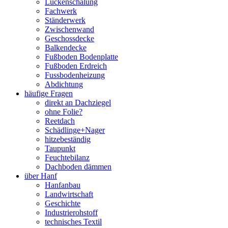
Lückenschalung
Fachwerk
Ständerwerk
Zwischenwand
Geschossdecke
Balkendecke
Fußboden Bodenplatte
Fußboden Erdreich
Fussbodenheizung
Abdichtung
häufige Fragen
direkt an Dachziegel
ohne Folie?
Reetdach
Schädlinge+Nager
hitzebeständig
Taupunkt
Feuchtebilanz
Dachboden dämmen
über Hanf
Hanfanbau
Landwirtschaft
Geschichte
Industrierohstoff
technisches Textil