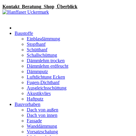
Kontakt
Beratung
Shop
Überblick
Baustoffe
Einblasdämmung
Stopfhanf
Schütthanf
Schallschüttung
Dämmlehm trocken
Dämmlehm erdfeucht
Dämmputz
Luftdichtung Ecken
Fugen-Dichthanf
Ausgleichsschüttung
Akustikvlies
Haftputz
Bauvorhaben
Dach von außen
Dach von innen
Fassade
Wanddämmung
Vorsatzschalung