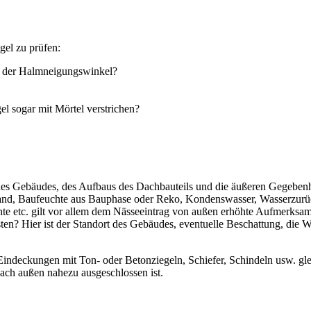
gel zu prüfen:
t der Halmneigungswinkel?
l sogar mit Mörtel verstrichen?
s Gebäudes, des Aufbaus des Dachbauteils und die äußeren Gegebenhei
d, Baufeuchte aus Bauphase oder Reko, Kondenswasser, Wasserzurückha
te etc. gilt vor allem dem Nässeeintrag von außen erhöhte Aufmerksa
en? Hier ist der Standort des Gebäudes, eventuelle Beschattung, die 
r Eindeckungen mit Ton- oder Betonziegeln, Schiefer, Schindeln usw. 
nach außen nahezu ausgeschlossen ist.