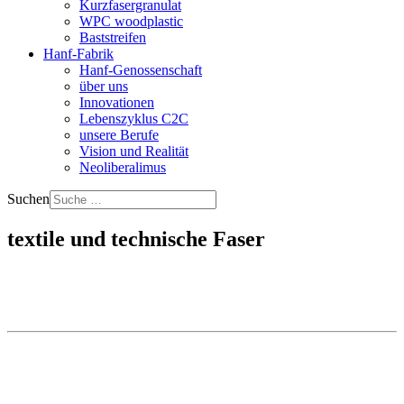
Kurzfasergranulat
WPC woodplastic
Baststreifen
Hanf-Fabrik
Hanf-Genossenschaft
über uns
Innovationen
Lebenszyklus C2C
unsere Berufe
Vision und Realität
Neoliberalimus
Suchen
textile und technische Faser