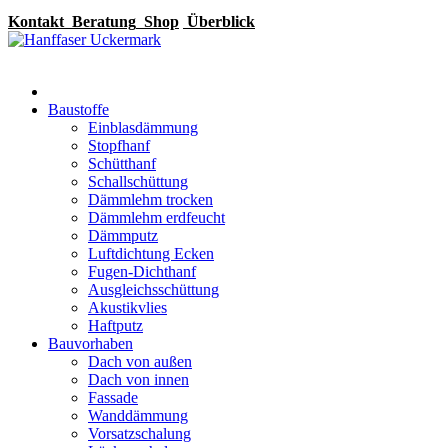
Kontakt
Beratung
Shop
Überblick
Baustoffe
Einblasdämmung
Stopfhanf
Schütthanf
Schallschüttung
Dämmlehm trocken
Dämmlehm erdfeucht
Dämmputz
Luftdichtung Ecken
Fugen-Dichthanf
Ausgleichsschüttung
Akustikvlies
Haftputz
Bauvorhaben
Dach von außen
Dach von innen
Fassade
Wanddämmung
Vorsatzschalung