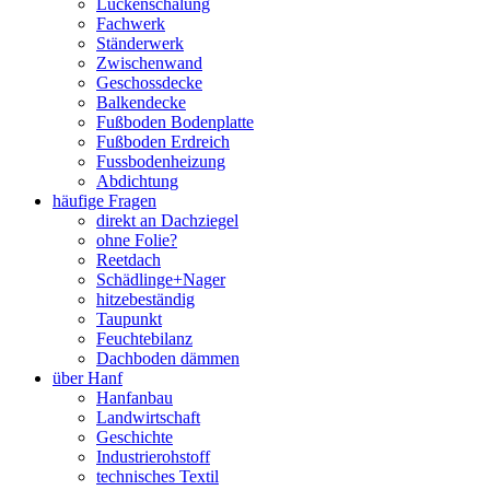
Lückenschalung
Fachwerk
Ständerwerk
Zwischenwand
Geschossdecke
Balkendecke
Fußboden Bodenplatte
Fußboden Erdreich
Fussbodenheizung
Abdichtung
häufige Fragen
direkt an Dachziegel
ohne Folie?
Reetdach
Schädlinge+Nager
hitzebeständig
Taupunkt
Feuchtebilanz
Dachboden dämmen
über Hanf
Hanfanbau
Landwirtschaft
Geschichte
Industrierohstoff
technisches Textil