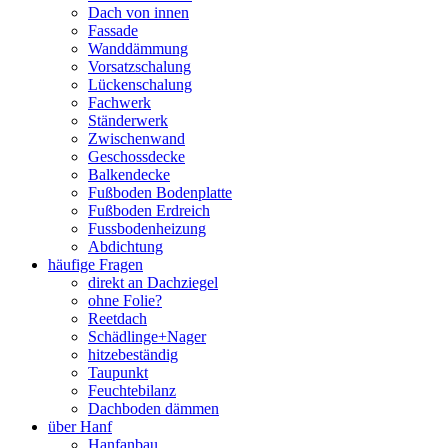
Dach von innen
Fassade
Wanddämmung
Vorsatzschalung
Lückenschalung
Fachwerk
Ständerwerk
Zwischenwand
Geschossdecke
Balkendecke
Fußboden Bodenplatte
Fußboden Erdreich
Fussbodenheizung
Abdichtung
häufige Fragen
direkt an Dachziegel
ohne Folie?
Reetdach
Schädlinge+Nager
hitzebeständig
Taupunkt
Feuchtebilanz
Dachboden dämmen
über Hanf
Hanfanbau