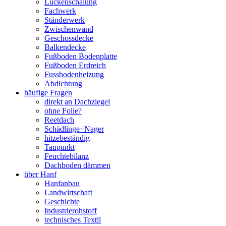
Lückenschalung
Fachwerk
Ständerwerk
Zwischenwand
Geschossdecke
Balkendecke
Fußboden Bodenplatte
Fußboden Erdreich
Fussbodenheizung
Abdichtung
häufige Fragen
direkt an Dachziegel
ohne Folie?
Reetdach
Schädlinge+Nager
hitzebeständig
Taupunkt
Feuchtebilanz
Dachboden dämmen
über Hanf
Hanfanbau
Landwirtschaft
Geschichte
Industrierohstoff
technisches Textil