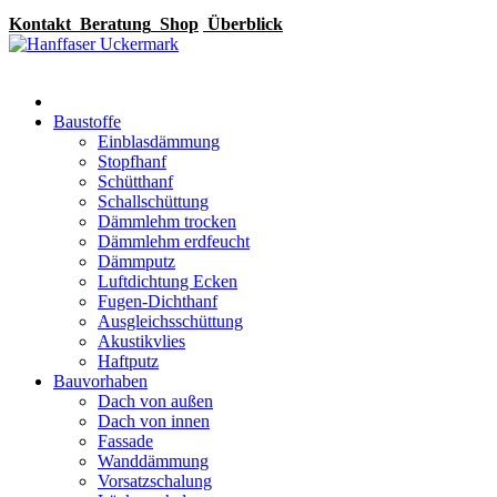
Kontakt
Beratung
Shop
Überblick
Baustoffe
Einblasdämmung
Stopfhanf
Schütthanf
Schallschüttung
Dämmlehm trocken
Dämmlehm erdfeucht
Dämmputz
Luftdichtung Ecken
Fugen-Dichthanf
Ausgleichsschüttung
Akustikvlies
Haftputz
Bauvorhaben
Dach von außen
Dach von innen
Fassade
Wanddämmung
Vorsatzschalung