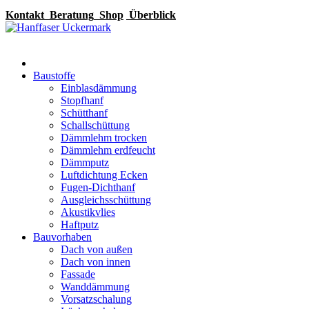
Kontakt
Beratung
Shop
Überblick
Baustoffe
Einblasdämmung
Stopfhanf
Schütthanf
Schallschüttung
Dämmlehm trocken
Dämmlehm erdfeucht
Dämmputz
Luftdichtung Ecken
Fugen-Dichthanf
Ausgleichsschüttung
Akustikvlies
Haftputz
Bauvorhaben
Dach von außen
Dach von innen
Fassade
Wanddämmung
Vorsatzschalung