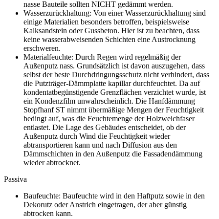
nasse Bauteile sollten NICHT gedämmt werden.
Wasserzurückhaltung: Von einer Wasserzurückhaltung sind
einige Materialien besonders betroffen, beispielsweise
Kalksandstein oder Gussbeton. Hier ist zu beachten, dass
keine wasserabweisenden Schichten eine Austrocknung
erschweren.
Materialfeuchte: Durch Regen wird regelmäßig der
Außenputz nass. Grundsätzlich ist davon auszugehen, dass
selbst der beste Durchdringungsschutz nicht verhindert, dass
die Putzträger-Dämmplatte kapillar durchfeuchtet. Da auf
kondentatbegünstigende Grenzflächen verzichtet wurde, ist
ein Kondenzfilm unwahrscheinlich. Die Hanfdämmung
Stopfhanf ST nimmt übermäßige Mengen der Feuchtigkeit
bedingt auf, was die Feuchtemenge der Holzweichfaser
entlastet. Die Lage des Gebäudes entscheidet, ob der
Außenputz durch Wind die Feuchtigkeit wieder
abtransportieren kann und nach Diffusion aus den
Dämmschichten in den Außenputz die Fassadendämmung
wieder abtrocknet.
Passiva
Baufeuchte: Baufeuchte wird in den Haftputz sowie in den
Dekorutz oder Anstrich eingetragen, der aber günstig
abtrocken kann.