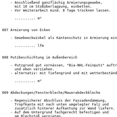
    - Anschließend ganzflächig Armierungsgewebe, 

      mit 10 cm Stoßüberlappung, einbetten.

    - Vor Weiterarbeit mind. 8 Tage trocknen lassen.

      .......... m²

007 Armierung von Ecken 

    - Gewebeeckwinkel als Kantenschutz in Armierung ein
      .......... lfm

008 Putzbeschichtung im Außenbereich 

    - Putzgrund gut vornässen, "Bia-NHL-Feinputz" auftr
      und eben verziehen. 

    - alternativ: mit Tiefengrund und mit wetterbeständ
      .......... m²

009 Abdeckungen/Fensterbleche/Mauerabdeckbleche 

    - Regensicherer Abschluss der Fassadendämmung, 

      Tropfkante mit nach unten umgelegter Falz und 

      zusätzlich hinterer Aufkantung zur Wand liefern.

    - Auf dem Untergrund fachgerecht befestigen und 

      am Blechstoß vernieten.
