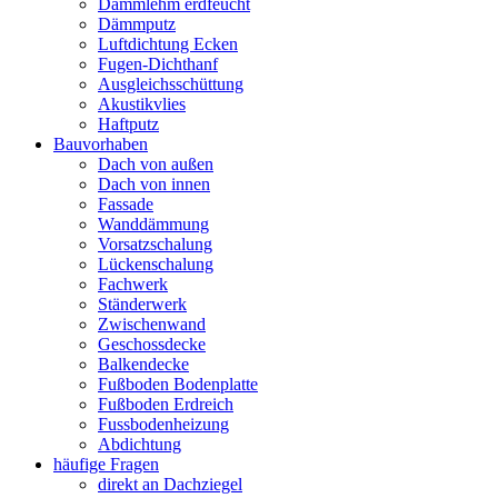
Dämmlehm erdfeucht
Dämmputz
Luftdichtung Ecken
Fugen-Dichthanf
Ausgleichsschüttung
Akustikvlies
Haftputz
Bauvorhaben
Dach von außen
Dach von innen
Fassade
Wanddämmung
Vorsatzschalung
Lückenschalung
Fachwerk
Ständerwerk
Zwischenwand
Geschossdecke
Balkendecke
Fußboden Bodenplatte
Fußboden Erdreich
Fussbodenheizung
Abdichtung
häufige Fragen
direkt an Dachziegel