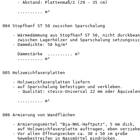
      - Abstand: Plattenmaß/2 (29 - 35 cm) 

      .......... m²

004 Stopfhanf ST 50 zwischen Sparschalung 

    - Wärmedämmung aus Stopfhanf ST 50, nicht durckbean
      zwischen Lagerhölzer und Sparschalung setzungssic
    - Dämmdichte: 50 kg/m³ 

      Dämmstärke  .......... m²

      .......... m²

005 Holzweichfaserplatten 

    - Holzweichfaserplatten liefern

    - auf Sparschalung befestigen und verkleben.

      - Qualität: steico-Universal 22 mm oder Äquivalen
      .......... m²

006 Armierung von Wandflächen 

    - Armierungsmörtel "Bia-NHL-Haftputz", 5 mm dick, 

      auf Holzweichfaserplatte auftragen, eben verziehe
    - Vor allen Öffnungsecken ca. 30 x 50 cm große 

      Gewebestreifen in Nassmörtel eindrücken. 
