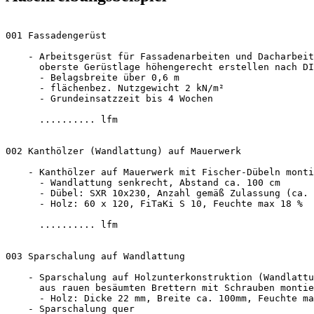
001 Fassadengerüst 

    - Arbeitsgerüst für Fassadenarbeiten und Dacharbeit
      oberste Gerüstlage höhengerecht erstellen nach DI
      - Belagsbreite über 0,6 m

      - flächenbez. Nutzgewicht 2 kN/m²

      - Grundeinsatzzeit bis 4 Wochen 

      .......... lfm

002 Kanthölzer (Wandlattung) auf Mauerwerk 

    - Kanthölzer auf Mauerwerk mit Fischer-Dübeln monti
      - Wandlattung senkrecht, Abstand ca. 100 cm

      - Dübel: SXR 10x230, Anzahl gemäß Zulassung (ca. 
      - Holz: 60 x 120, FiTaKi S 10, Feuchte max 18 % 

      .......... lfm

003 Sparschalung auf Wandlattung

    - Sparschalung auf Holzunterkonstruktion (Wandlattu
      aus rauen besäumten Brettern mit Schrauben montie
      - Holz: Dicke 22 mm, Breite ca. 100mm, Feuchte ma
    - Sparschalung quer
