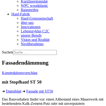
Kurzfasergranulat
WPC woodplastic
Baststreifen
Hanf-Fabrik
Hanf-Genossenschaft
über uns
Innovationen
Lebenszyklus C2C
unsere Berufe
Vision und Realität
Neoliberalimus
Suchen
Fassadendämmung
Konstruktionsvorschlag
mit Stopfhanf ST 50
➜
Datenblatt
➜
Fassade mit ST50
Das Bauvorhaben findet vor: einen Altbestand eines Mauerwerk mit
bestehendem Kalk-Zement-Putz oder mit unverputztem