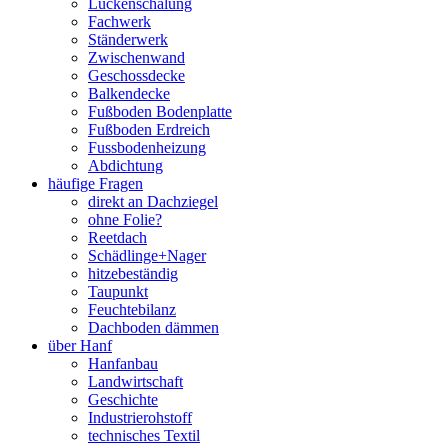
Lückenschalung
Fachwerk
Ständerwerk
Zwischenwand
Geschossdecke
Balkendecke
Fußboden Bodenplatte
Fußboden Erdreich
Fussbodenheizung
Abdichtung
häufige Fragen
direkt an Dachziegel
ohne Folie?
Reetdach
Schädlinge+Nager
hitzebeständig
Taupunkt
Feuchtebilanz
Dachboden dämmen
über Hanf
Hanfanbau
Landwirtschaft
Geschichte
Industrierohstoff
technisches Textil