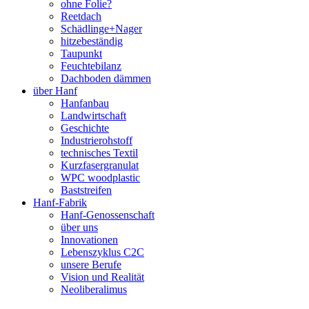
ohne Folie?
Reetdach
Schädlinge+Nager
hitzebeständig
Taupunkt
Feuchtebilanz
Dachboden dämmen
über Hanf
Hanfanbau
Landwirtschaft
Geschichte
Industrierohstoff
technisches Textil
Kurzfasergranulat
WPC woodplastic
Baststreifen
Hanf-Fabrik
Hanf-Genossenschaft
über uns
Innovationen
Lebenszyklus C2C
unsere Berufe
Vision und Realität
Neoliberalimus