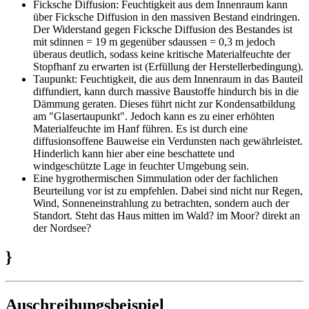
Ficksche Diffusion: Feuchtigkeit aus dem Innenraum kann
über Ficksche Diffusion in den massiven Bestand eindringen.
Der Widerstand gegen Ficksche Diffusion des Bestandes ist
mit sdinnen = 19 m gegenüber sdaussen = 0,3 m jedoch
überaus deutlich, sodass keine kritische Materialfeuchte der
Stopfhanf zu erwarten ist (Erfüllung der Herstellerbedingung).
Taupunkt: Feuchtigkeit, die aus dem Innenraum in das Bauteil
diffundiert, kann durch massive Baustoffe hindurch bis in die
Dämmung geraten. Dieses führt nicht zur Kondensatbildung
am "Glasertaupunkt". Jedoch kann es zu einer erhöhten
Materialfeuchte im Hanf führen. Es ist durch eine
diffusionsoffene Bauweise ein Verdunsten nach gewährleistet.
Hinderlich kann hier aber eine beschattete und
windgeschützte Lage in feuchter Umgebung sein.
Eine hygrothermischen Simmulation oder der fachlichen
Beurteilung vor ist zu empfehlen. Dabei sind nicht nur Regen,
Wind, Sonneneinstrahlung zu betrachten, sondern auch der
Standort. Steht das Haus mitten im Wald? im Moor? direkt an
der Nordsee?
}
Auschreibungsbeispiel