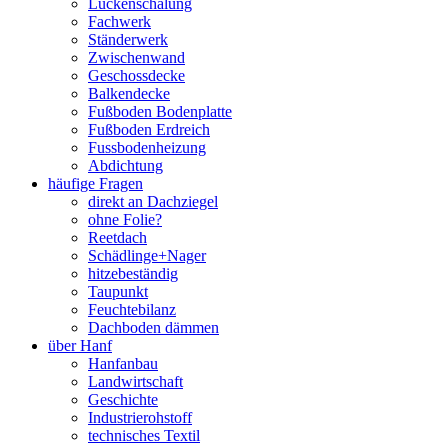
Lückenschalung
Fachwerk
Ständerwerk
Zwischenwand
Geschossdecke
Balkendecke
Fußboden Bodenplatte
Fußboden Erdreich
Fussbodenheizung
Abdichtung
häufige Fragen
direkt an Dachziegel
ohne Folie?
Reetdach
Schädlinge+Nager
hitzebeständig
Taupunkt
Feuchtebilanz
Dachboden dämmen
über Hanf
Hanfanbau
Landwirtschaft
Geschichte
Industrierohstoff
technisches Textil