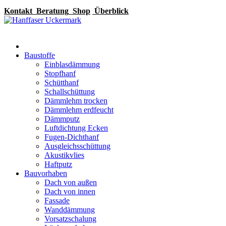
Kontakt
Beratung
Shop
Überblick
Baustoffe
Einblasdämmung
Stopfhanf
Schütthanf
Schallschüttung
Dämmlehm trocken
Dämmlehm erdfeucht
Dämmputz
Luftdichtung Ecken
Fugen-Dichthanf
Ausgleichsschüttung
Akustikvlies
Haftputz
Bauvorhaben
Dach von außen
Dach von innen
Fassade
Wanddämmung
Vorsatzschalung