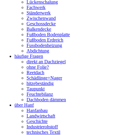
Lückenschalung
Fachwerk
Ständerwerk
Zwischenwand
Geschossdecke
Balkendecke
Fußboden Bodenplatte
Fußboden Erdreich
Fussbodenheizung
Abdichtung
häufige Fragen
direkt an Dachziegel
ohne Folie?
Reetdach
Schädlinge+Nager
hitzebeständig
Taupunkt
Feuchtebilanz
Dachboden dämmen
über Hanf
Hanfanbau
Landwirtschaft
Geschichte
Industrierohstoff
technisches Textil