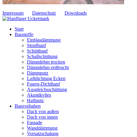
Impressum
Datenschutz
Downloads
Start
Baustoffe
Einblasdämmung
Stopfhanf
Schütthanf
Schallschüttung
Dämmlehm trocken
Dämmlehm erdfeucht
Dämmputz
Luftdichtung Ecken
Fugen-Dichthanf
Ausgleichsschüttung
Akustikvlies
Haftputz
Bauvorhaben
Dach von außen
Dach von innen
Fassade
Wanddämmung
Vorsatzschalung